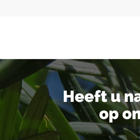
Heeft u n
op o