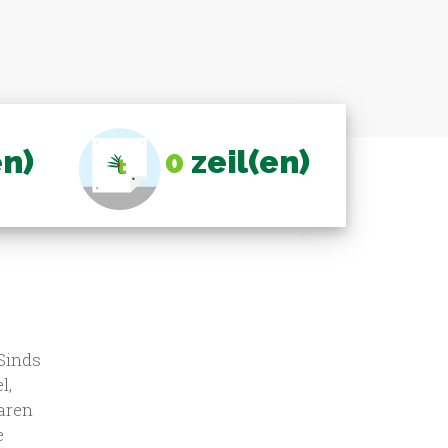
en)
0
zeil(en)
 Sinds
l,
aren
e