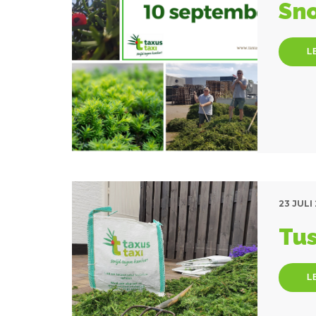
Sno
L
23 JULI
Tus
L