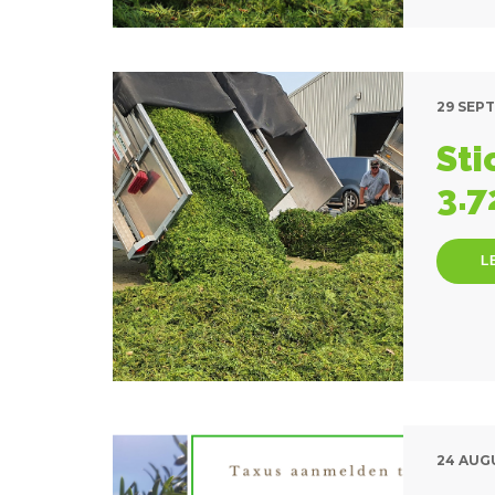
29 SEP
Sti
3.7
L
24 AUG