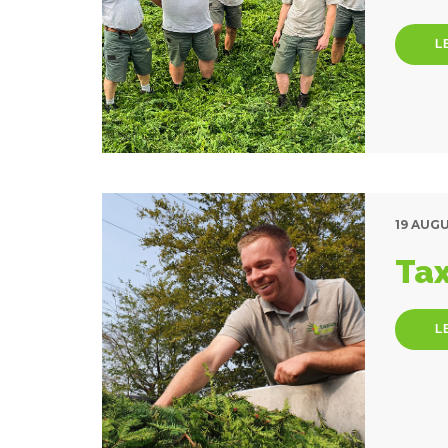
L
19 AUG
Tax
L