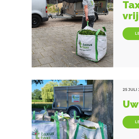
Tax
vri
L
25 JULI
Uw 
L