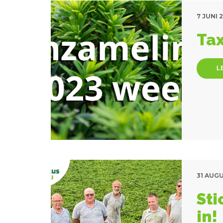
7 JUNI 
Tax
L
31 AUG
Sti
in!